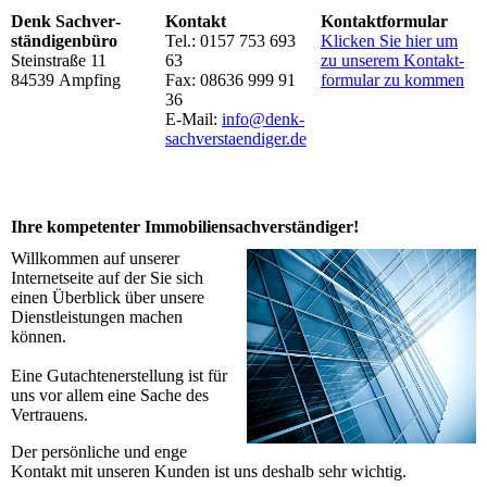
Denk Sachver­
Kontakt
Kontakt­formular
ständigen­büro
Tel.: 0157 753 693
Klicken Sie hier um
Steinstraße 11
63
zu unserem Kon­takt­
84539 Ampfing
Fax: 08636 999 91
for­mu­lar zu kommen
36
E-Mail:
info@denk-
sach­verstaendiger.de
Ihre kompetenter Immobiliensach­verständiger!
Willkommen auf unserer
Internetseite auf der Sie sich
einen Überblick über unsere
Dienstleistungen machen
können.
Eine Gutachtenerstellung ist für
uns vor allem eine Sache des
Vertrauens.
Der persönliche und enge
Kontakt mit unseren Kunden ist uns deshalb sehr wichtig.